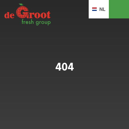
NL
404